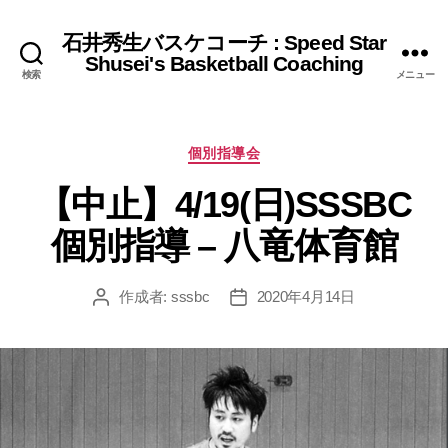
石井秀生バスケコーチ : Speed Star
Shusei's Basketball Coaching
検索
メニュー
カ
個別指導会
テ
【中止】4/19(日)SSSBC
ゴ
リ
個別指導 – 八竜体育館
ー
作成者:
sssbc
2020年4月14日
投
投
稿
稿
者
日